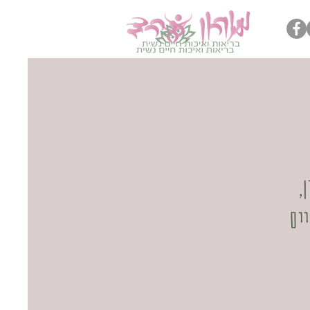
,
יים