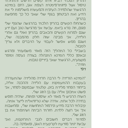
ההריון הנוכחי הביא איתו קשיים חדשים והתחלתי
טיפול אצל פיזותרפיסטית רצפת אגן, היום בסדנא
הרגשתי שהלמידה העיונית והמעשית משלימות לי את
הידע ואת הביטחון בגוף שלי שאני כל כך מחפשת
בהריון.
כשהחלו הקשיים בהריון הלכתי בהרגשה שהגוף שלי
פגום, וזה נורא ביאס. עכשיו אני מרגישה טוב ועם ידע
שגם למרות הקשיים והכאבים בהריון ואולי גם אחרי
הלידה, אני מבינה שזה חלק מהמבנה שלי,
ושגם ממש אפשר לעבוד על הדברים ולא צריך
לסבול.
בשבילי כל התהליך הזה מאוד משמעותי ומרגש
ובאופן כללי הסדנא התנהלה בצורה נעימה וסופר
מקצועית, הרגשתי שאני בידיים טובות.
תודה".
דפי
"הסדנא הורידה לי הרבה חרדה מהלידה שהתעוררה
בעקבות ההתעסקות עם הלידה וההכנה אליה,
בייחוד הפחד מלידת בזק. קלטתי שבמקום לפחד, אני
פשוט אתכונן אליה עם בן הזוג שלי.
השיח הרגיש לי מאוד לא שיפוטי ופתוח. שיהיה חופש
בחירה לכל אחת. אוירה שלא טריוויאלית לייצר אותה.
קיבלתי הרבה מידע ונירמול התחושות שלי, ומחשבות
איך אני רוצה ללדת. חזרתי הביתה ושיתפתי את בן
הזוג שלי.
למדתי דברים חשובים לגבי התרוקנות, ואני
עכשיו יותר מודעת לקרקעית האגן, ומאמינה בה.