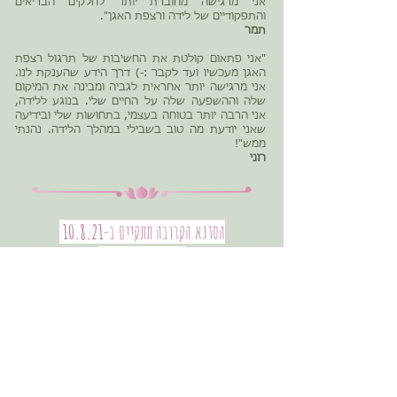
אני מרגישה מחוברת יותר לחלקים הבריאים
והתפקודיים של לידה ורצפת האגן".
תמר
"אני פתאום קולטת את החשיבות של תרגול רצפת
האגן מעכשיו ועד לקבר :-) דרך הידע שהענקת לנו.
אני מרגישה יותר אחראית לגביה ומבינה את המיקום
שלה וההשפעה שלה על החיים שלי. בנוגע ללידה,
אני הרבה יותר בטוחה בעצמי, בתחושות שלי ובידיעה
שאני יודעת מה טוב בשבילי במהלך הלידה. נהנתי
ממש"!
רוני
הסדנא הקרובה תתקיים ב-
10.8.21
בשעה 18:30-21:30
בסטודיו
ANU
שד' רוטשילד 129 תל-אביב