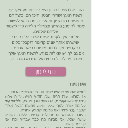
הסדנא לנשים בהריון היא היכרות מעמיקה עם
רצפת האגן ושרירי הבטן, היכן הם, כיצד הם
מושפעים מההריון ומהלידה, מה כדאי לעשות
וממה להימנע בהריון ובמהלך הלידה כדי לשמור
עליהם שלמים.
תלמדי איך לעבוד איתם אחרי הלידה כדי
שישרתו אותך שנים קדימה ותקבלי כלים
פרקטיים איך לפתח מיניות בריאה אחריה.
אם גם לך יש שאלות בנוגע לרצפת האגן שלך,
ואת רוצה לקבל פרטים על הסדנא הקרובה,
כתבי לי כאן
נשים מספרות:
"ממש שמחתי לפגוש אותך ונהנתי מהסדנא הבוקר.
אז למרות שזה הריון שני, חוויתי חוויית לידה אחת
(חיובית ומשמעותית) הרגשתי צורך להגיע וללמוד עוד
על מה קורה לגוף שלי, דווקא ממקום "בעל נסיון"
שכבר עבר לידה ואת כל מה שמגיע אחריה.
בעזרת הסדנא ההסתכלות קדימה ללידה השניה
עושה שכל, אני מבינה מה כבר עברתי ומה אני
עוברת עכשיו.